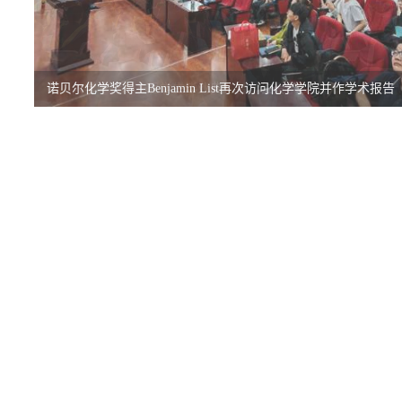
诺贝尔化学奖得主Benjamin List再次访问化学学院并作学术报告