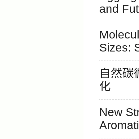
and Fut
Molecul
Sizes: 
自然碳
化
New Str
Aromati