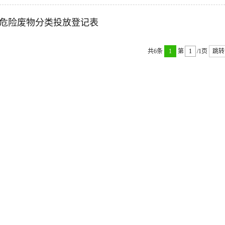
危险废物分类投放登记表
共6条
1
第
/1页
跳转