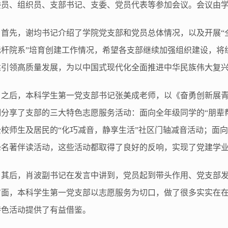
委员、组织员、支部书记、支委、党员代表等参加
会议
。
会议由
首先，谢均书记介绍了学院党支部和党员总体情况，以及开展
标杆院系”培育创建工作情况，希望各支部继续加强组织建设，将
建引领高质量发展，为以中国式现代化全面推进中华民族伟大复
之后，本科学生第一党支部书记张美成老师，以《奋勇创新展
细分享了支部的三大特色志愿服务活动：面向全年级同学的
“朋辈
全校师生及居民的“化巧减音，静享生活”社区门轴减音活动；面
锋名著伴读
活动，这些活动都取得了良好的反响，实现了党建学
其后，肖波副书记在发言中讲到，党员起到带头作用、党支部
方面，本科学生第一党支部以志愿服务为切口，做了很多实实在
特色活动提供了有益借鉴。