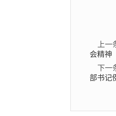
上一
会精神
下一
部书记