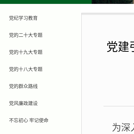
党纪学习教育
党的二十大专题
党建
党的十九大专题
党的十八大专题
党的群众路线
党风廉政建设
不忘初心 牢记使命
为深