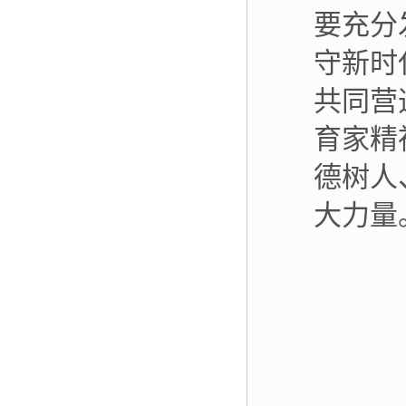
要充分
守新时
共同营
育家精
德树人
大力量