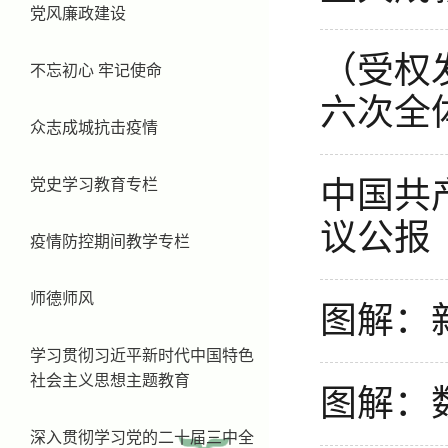
党风廉政建设
（受权
不忘初心 牢记使命
六次全
众志成城抗击疫情
中国共
党史学习教育专栏
议公报
疫情防控期间教学专栏
师德师风
图解：
学习贯彻习近平新时代中国特色
社会主义思想主题教育
图解：
深入贯彻学习党的二十届三中全