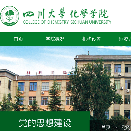
首页
学院概况
机构设置
师资
党的思想建设
首页
>
党的