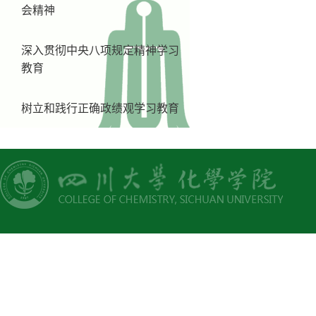
会精神
深入贯彻中央八项规定精神学习
教育
树立和践行正确政绩观学习教育