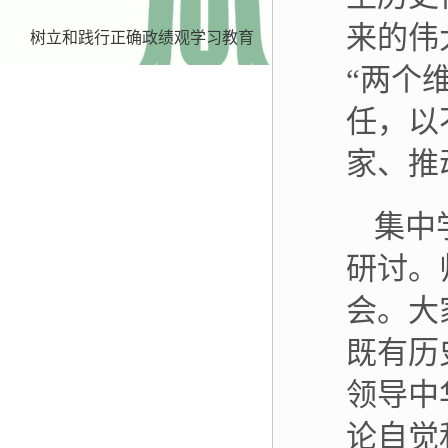
来的伟
树立和践行正确政绩观学习教育
“两个
任，以
家、推
集中
研讨。
会。大
既有历
领导中
论自觉