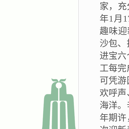
家，充
年
1
月
1
趣味迎
沙包、
进宝六
工每完
可凭游
欢呼声
海洋。
年期许