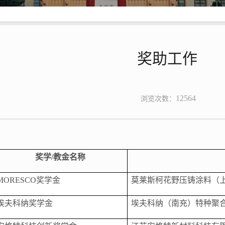
奖助工作
12564
浏览次数：
奖学
/
教金名称
MORESCO
奖学金
莫莱斯柯花野压铸涂料（
埃夫科纳奖学金
埃夫科纳（南充）特种聚