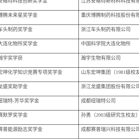
安格特科技创新奖学金
江苏安格特新材料科技有
博腾未来星奖学金
重庆博腾制药科技股份有
车头制药奖学金
浙江车头制药有限公司
大连化物所奖学金
中国科学院大连化物所
瀚宇奖学获
瀚宇生物有限公司
宏坤化学知识竞赛专项奖学金
山东宏坤集团（
1981
级校
龙盛奖助学金
浙江龙盛集团股份有限公
纽瑞特
-
芳华奖学金
成都纽瑞特公司
赛默罗奖学金
孙勇（
2003级研究生校友
赛普能源励志奖学金
成都赛普瑞兴科技有限公