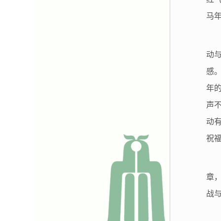
马
动
感
年
声
动
祝
章
战