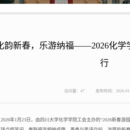
化韵新春，乐游纳福——2026化
行
访问量：
47
发布时间：2026-01-
2026
年
1
月
23
日，由四川大学化学学院工会主办的“
2026
新春游园
气球点缀其间，春联福字相映成趣，墨香与笑语交织，浓厚的新