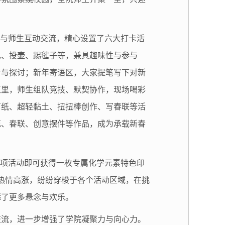
承与师生互动交流，精心设置了六大打卡活
包、投壶、踢毽子等，兼具趣味性与参与
考与探讨；新年寄语区，大家提笔写下对新
区里，师生组队竞技、默契协作，现场喝彩
剪纸、超轻黏土、扭扭棒创作、写春联等活
花、春联、创意摆件等作品，成为承载新春
一项活动即可获得一枚专属化学元素特色印
热情高涨，纷纷穿梭于各个活动区域，在挑
添了更多悬念与欢乐。
交流，进一步增强了学院凝聚力与向心力。