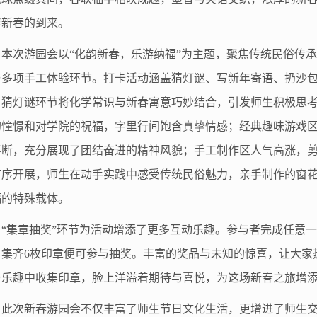
年新春的到来。
本次游园会以“化韵新春，乐游纳福”为主题，聚焦传统民俗传
与多项手工体验环节。打卡活动涵盖猜灯谜、写新年寄语、扔沙
。猜灯谜环节将化学常识与新春寓意巧妙结合，引发师生积极思
的憧憬和对学院的祝福，字里行间饱含真挚情感；经典趣味游戏
不断，充分展现了团结奋进的精神风貌；手工制作区人气高涨，
有序开展，师生在动手实践中感受传统民俗魅力，亲手制作的窗
福的特殊载体。
“集章抽奖”环节为活动增添了更多互动乐趣。参与者完成任意
，集齐
6
枚印章便可参与抽奖。丰富的奖品与未知的惊喜，让大家
与乐趣中收集印章，脸上洋溢着期待与喜悦，为这场新春之旅增
此次新春游园会不仅丰富了师生节日文化生活，更增进了师生