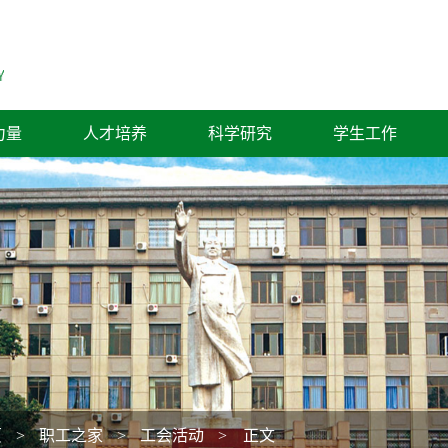
力量
人才培养
科学研究
学生工作
页
>
职工之家
>
工会活动
> 正文