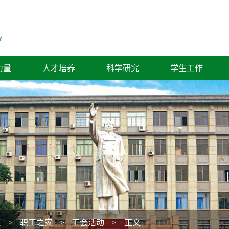
力量
人才培养
科学研究
学生工作
页
>
职工之家
>
工会活动
> 正文