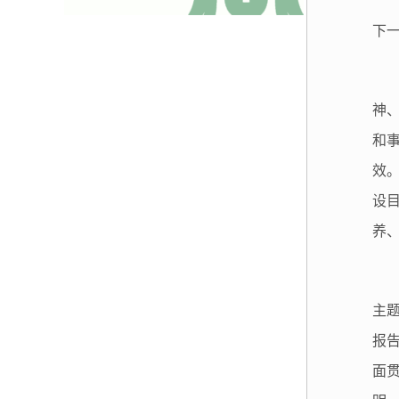
下
神
和
效
设
养
主
报
面