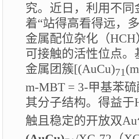
究。近日，利用不同
着“站得高看得远，
金属配位杂化（
HCH
可接触的活性位点。
金属团簇
[(AuCu)
(
71
m-MBT = 3-
甲基苯硫
其分子结构。得益于
触且稳定的开放双
Au
(AuCu)
/XC-72
（
XC