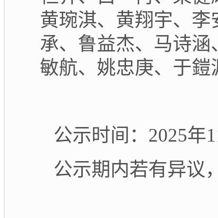
黄琬淇、黄翔宇、李
承、鲁益杰、马诗涵
敏航、姚忠庚、于鎧
公示时间：
2025年
公示期内若有异议