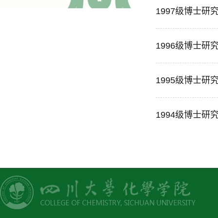
1997级博士研
1996级博士研
1995级博士研
1994级博士研