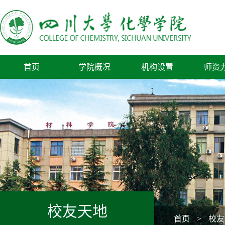
首页
学院概况
机构设置
师资
校友天地
首页
>
校友