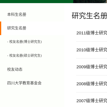
研究生名
本科生名册
研究生名册
2011级博士研
- 校友名册(博士研究生)
2010级博士研
- 校友名册(硕士研究生)
2009级博士研
校友动态
四川大学教育基金会
2008级博士研
2007级博士研