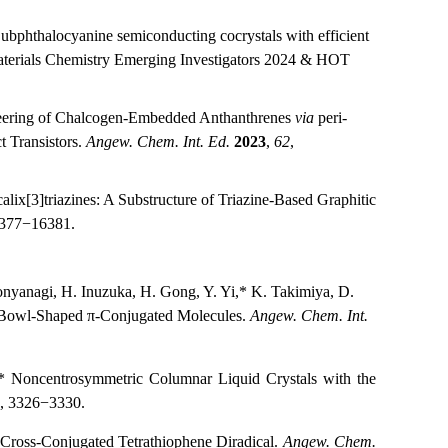
ubphthalocyanine semiconducting cocrystals with efficient
aterials Chemistry
Emerging Investigators 2024 & HOT
eering of Chalcogen-Embedded Anthanthrenes
via
peri-
 Transistors.
Angew. Chem. Int. Ed.
2023
,
62
,
ix[3]triazines: A Substructure of Triazine-Based Graphitic
6377−16381.
onyanagi, H. Inuzuka, H. Gong, Y. Yi,* K. Takimiya, D.
Bowl-Shaped π-Conjugated Molecules.
Angew. Chem. Int.
* Noncentrosymmetric Columnar Liquid Crystals with the
, 3326−3330.
 Cross
‐
Conjugated Tetrathiophene Diradical.
Angew. Chem.