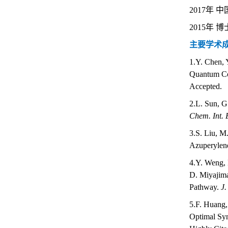
2017年
2015年
主要
学术
1.
Y. Chen, 
Quantum Coh
Accepted.
2.
L. Sun, G
Chem. Int. 
3.
S. Liu, M
Azuperylene
4.
Y. Weng, 
D. Miyajim
Pathway.
J.
5.
F. Huang,
Optimal Sy