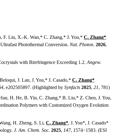
o, F. Liu, X.-K. Wan,* C. Zhang,* J. You,*
C. Zhang*
 Ultrafast Photothermal Conversion.
Nat. Photon.
2026
,
ocrystals with
Birefringence Exceeding 1.2.
Angew.
eloqui, J. Lan, J. You,* J. Casado,*
C. Zhang*
64
, e202505897. (Highlighted by
Synfacts
2025
,
21
, 781)
Han, H. He, B. Yin, C. Zhang,* B. Liu,* Z. Chen,
J. You,
rdination Polymers with Customized Oxygen Evolution
 Wang, H. Zheng, S. Li,
C. Zhang*
, J. You*, J. Casado*
pology
.
J. Am. Chem. Soc.
2025
,
147
, 1574−1583. (ESI