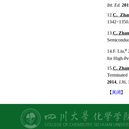
Int. Ed.
201
12.
C. Zha
1342−1350. 
13.
C. Zha
Semiconduc
#
14.
F. Liu,
for High-Pe
15.
C. Zha
Terminated 
2014
,
136
,
【
关闭
】