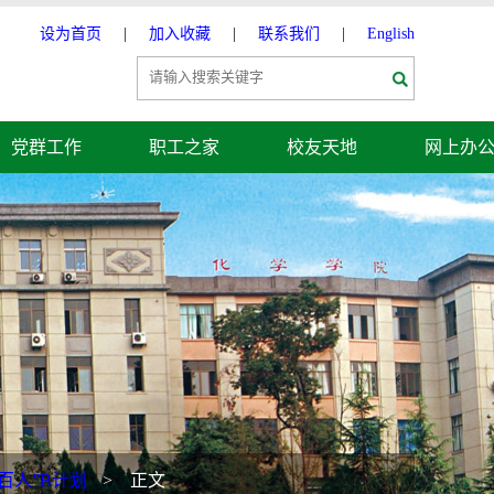
设为首页
|
加入收藏
|
联系我们
|
English
党群工作
职工之家
校友天地
网上办
校百人”B计划
> 正文