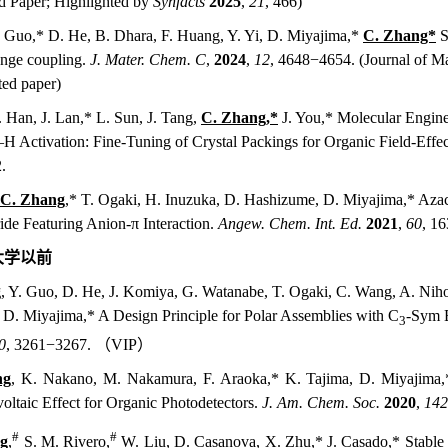
d Paper; Highlighted by
Synfacts
2025
,
21
, 466)
. Guo,* D. He, B. Dhara, F. Huang, Y. Yi, D. Miyajima
,
*
C. Zhang*
S
ange coupling.
J. Mater. Chem. C
,
2024
,
12
, 4648−4654. (
Journal of M
ted paper)
. Han, J. Lan,* L. Sun, J. Tang,
C. Zhang,*
J. You,* Molecular Engin
–H Activation: Fine-Tuning of Crystal Packings for Organic Field-Effect
.
C. Zhang
,* T. Ogaki, H. Inuzuka, D. Hashizume, D. Miyajima,* Azacal
ide Featuring Anion-π Interaction.
Angew. Chem. Int. Ed.
2021
,
60
, 1
大学以前
g
, Y. Guo, D. He, J. Komiya, G. Watanabe, T. Ogaki, C. Wang, A. Nih
D. Miyajima,* A Design Principle for Polar Assemblies with C
-Sym 
3
0
, 3
261
−
3267. （VIP）
ng
, K. Nakano, M. Nakamura, F. Araoka,* K. Tajima, D. Miyajima,
oltaic Effect for Organic Photodetectors.
J. Am. Chem. Soc.
2020
,
142
#
#
ng
,
S. M. Rivero,
W. Liu, D. Casanova, X. Zhu,* J. Casado,* Stable