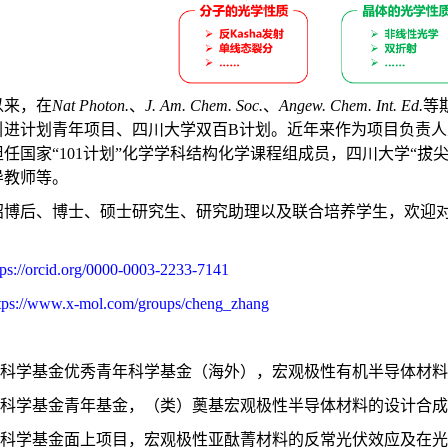
以来，
在
Nat Photon.
、
J. Am. Chem. Soc.
、
Angew. Chem. Int. Ed.
等
引进计划青年项目、四川大学双百B计划。
近年来作为项目负责人
任国家“101计划”化学学科结构化学课程组成员，
四川大学“拔尖
导教师等。
招博后、博士、硕士研究生、研究助理以及联合培养学生，欢迎
！
tps://orcid.org/0000-0003-2233-7141
tps://www.x-mol
.
com/groups/cheng_zhang
科学基金优秀青年科学基金（海外），宏观极性有机半导体材料，20
科学基金
青年基金
，
（类）薁基宏观极性半导体材料的设计合成
科学基金
面上项目
，宏观极性亚酞菁材料的反常光伏效应及在光电探