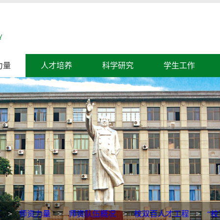
力量
人才培养
科学研究
学生工作
页
>
师资力量
>
师资队伍概况
>
校双百人才工程
>
“