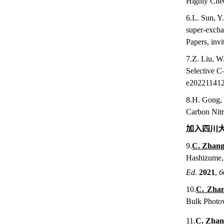
Highly Cite
6.
L. Sun, Y
super-exch
Papers, invi
7.
Z. Liu, W
Selective C
e202211412
8.
H. Gong,
Carbon Nitr
加入四川
9.
C. Zhan
Hashizume, 
Ed.
202
1
,
6
10.
C. Zha
Bulk Photov
11.
C. Zha