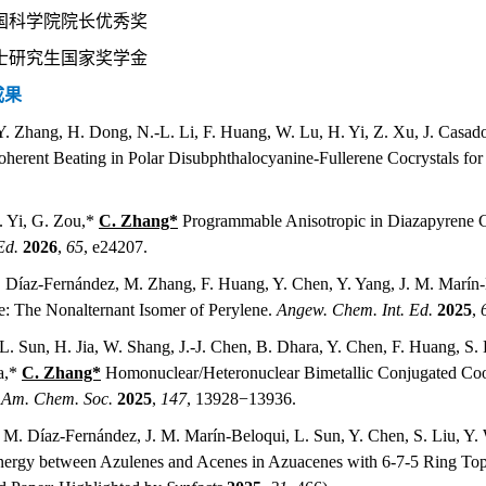
 中国科学院院长优秀奖
 博士研究生国家奖学金
成果
Y. Zhang, H. Dong, N.-L. Li, F. Huang, W. Lu, H. Yi, Z. Xu, J. Casad
erent Beating in Polar Disubphthalocyanine-Fullerene Cocrystals for
. Yi, G. Zou,*
C. Zhang*
Programmable Anisotropic in Diazapyrene C
Ed.
2026
,
65
, e24207.
. Díaz-Fernández, M. Zhang, F. Huang, Y. Chen, Y. Yang, J. M. Marín-B
: The Nonalternant Isomer of Perylene.
Angew. Chem. Int. Ed.
2025
,
L. Sun, H. Jia, W. Shang, J.-J. Chen, B. Dhara, Y. Chen,
F. Huang, S. 
a,*
C. Zhang*
Homonuclear/Heteronuclear Bimetallic Conjugated Coo
 Am. Chem. Soc.
2025
,
147
, 13928−13936.
 M. Díaz-Fernández, J. M. Marín-Beloqui, L. Sun, Y. Chen, S. Liu, Y.
nergy between Azulenes and Acenes in Azuacenes with 6-7-5 Ring To