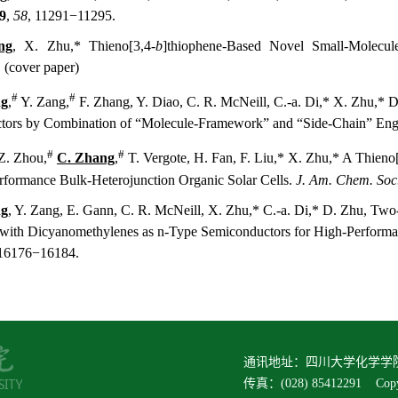
9
,
58
, 11291−11295.
ng
,
X. Zhu,* Thieno[3,4-
b
]thiophene-Based Novel Small-Molecule
(cover paper)
#
#
ng
,
Y. Zang,
F. Zhang, Y. Diao, C. R. McNeill, C.-a. Di,* X. Zhu,* 
tors by Combination of “Molecule-Framework” and “Side-Chain” Eng
#
#
Z. Zhou,
C. Zhang
,
T. Vergote, H. Fan, F. Liu,* X. Zhu,* A Thieno
rformance Bulk-Heterojunction Organic Solar Cells.
J. Am. Chem. Soc
ng
, Y. Zang, E. Gann, C. R. McNeill, X. Zhu,* C.-a. Di,* D. Zhu, Tw
with Dicyanomethylenes as n-Type Semiconductors for High-Performa
 16176−16184.
通讯地址：四川大学化学学院（6
传真：(028) 85412291 C