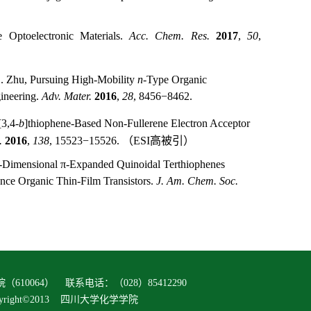
 Optoelectronic Materials.
Acc. Chem. Res.
2017
,
50
,
D. Zhu, Pursuing High-Mobility
n
-Type Organic
ineering.
Adv. Mater.
2016
,
28
, 8456−8462.
[3,4-
b
]thiophene-Based Non-Fullerene Electron Acceptor
.
2016
,
138
, 15523−15526.
（ESI高被引）
o-Dimensional π-Expanded Quinoidal Terthiophenes
nce Organic Thin-Film Transistors.
J. Am. Chem. Soc.
10064） 联系电话：（028）85412290
opyright©2013 四川大学化学学院