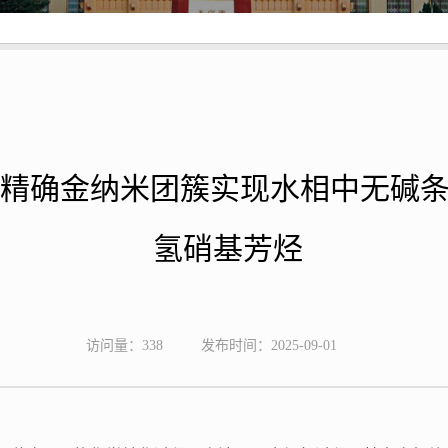
精确金纳米团簇实现水相中无碱条
氢硝基芳烃
访问量：
338
发布时间：2025-09-01