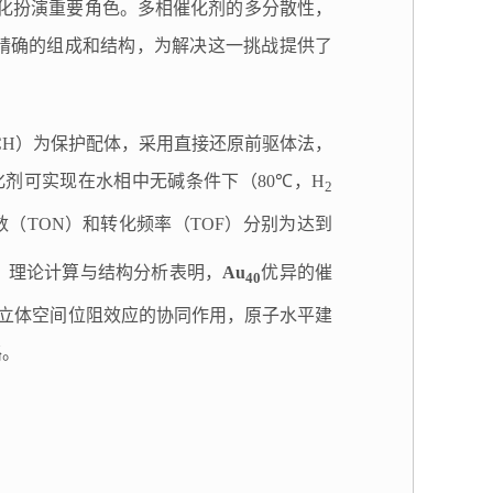
化扮演重要角色。多相催化剂的多分散性，
精确的组成和结构，为解决这一挑战提供了
CH
）为保护配体，采用直接还原前驱体法，
化剂可实现在水相中无碱条件下（
80℃
，
H
2
数（
TON
）和转化频率（
TOF
）分别为达到
。理论计算与结构分析表明，
Au
优异的催
40
立体空间位阻效应的协同作用，原子水平建
路。