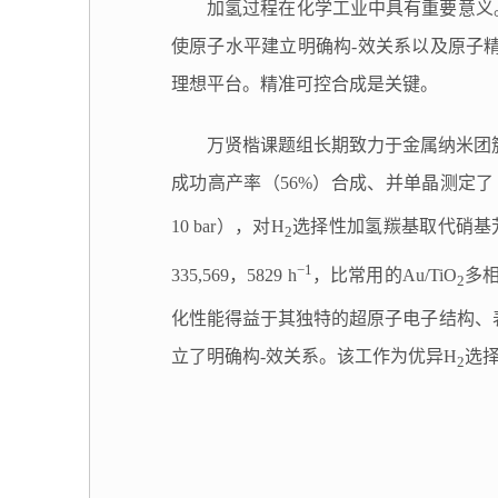
加氢过程在化学工业中具有重要意义
使原子水平建立明确构
-
效关系以及原子
理想平台。
精准可控合成是关键。
万贤楷课题组长期致力于金属纳米团
成功高产率（
56%
）合成、并单晶测定了
10 bar
），对
H
选择性加氢羰基取代硝基
2
−1
335,569
，
5829 h
，比常用的
Au/TiO
多
2
化性能得益于其独特的超原子电子结构、
立了明确构
-
效关系。
该工作为优异
H
选
2