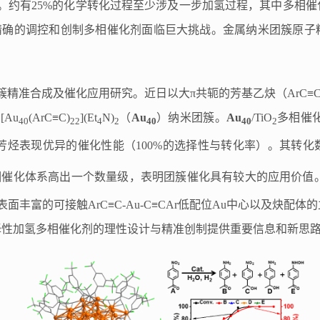
。约有
25%
的化学转化过程至少涉及一步加氢过程，其中多相催
精确的调控和创制多相催化剂面临巨大挑战。金属纳米团簇原子
簇精准合成及催化应用研究。近日以大
π
共轭的芳基乙炔（
ArC≡
[Au
(ArC≡C)
](Et
N)
（
Au
）纳米团簇。
Au
/TiO
多相催
40
22
4
2
40
40
2
芳烃表现优异的催化性能（
100%
的选择性与转化率）。其转化
相催化体系高出一个数量级，表明团簇催化具有较大的应用价值
表面丰富的可接触
Ar
C≡C-Au-C≡CAr
低配位
Au
中心以及炔配体的
择性加氢多相催化剂的理性设计与精准创制提供重要信息和新思