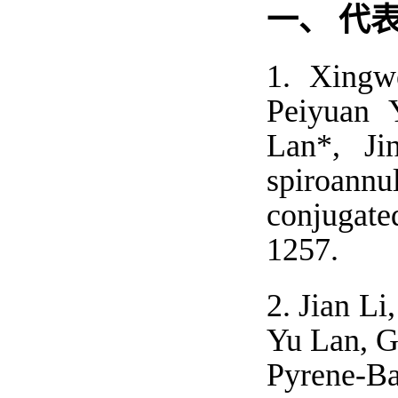
一、
代
1.
Xingw
Peiyuan 
Lan*, Jin
spiroannu
conjugate
1257.
2.
Jian
Li,
Yu
Lan,
G
Pyrene-B