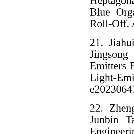
Heptagona
Blue Org
Roll-Off.
21.
Jiahu
Jingsong
Emitters 
Light-Em
e2023064
22.
Zhen
Junbin T
Engineeri