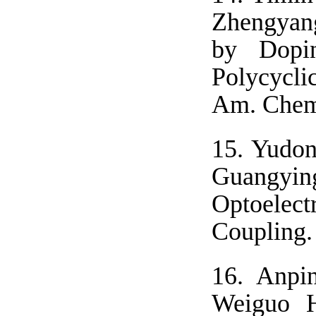
Zhengyang
by Dopin
Polycycli
Am. Chem.
15.
Yudon
Guangyin
Optoelect
Coupling.
16.
Anpi
Weiguo H