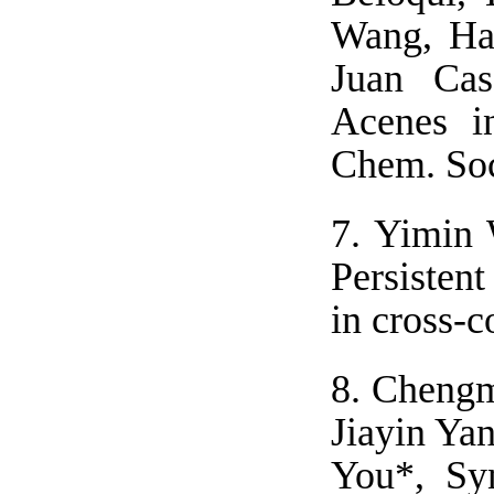
Wang, Ha
Juan Cas
Acenes i
Chem. Soc
7.
Yimin 
Persistent
in cross-
8.
Chengm
Jiayin Ya
You*, Syn