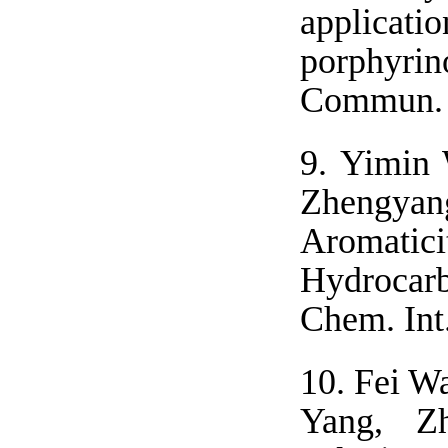
applicat
porphyr
Commun. 2
9.
Yimin 
Zhengyan
Aromatic
Hydrocarb
Chem. Int
10.
Fei Wa
Yang, Zh