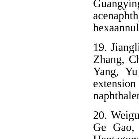
Guangyin
acenaphth
hexaannul
19.
Jiang
Zhang, C
Yang, Yu
extension
naphthalen
20.
Weigu
Ge Gao, 