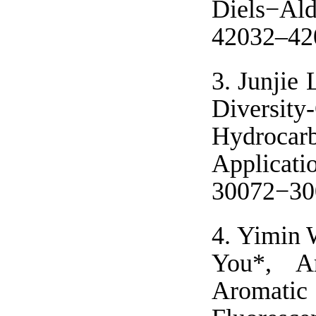
Diels−Ald
42032–42
3.
Junjie 
Diversity
Hydrocar
Applica
30072−30
4.
Yimin W
You*, Ar
Aromati