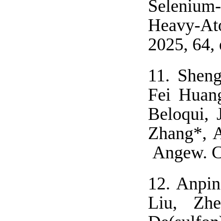
Selenium
Heavy-Ato
2025, 64,
11.
Sheng
Fei Huan
Beloqui, 
Zhang*, A
Angew. Ch
12.
Anpin
Liu, Zh