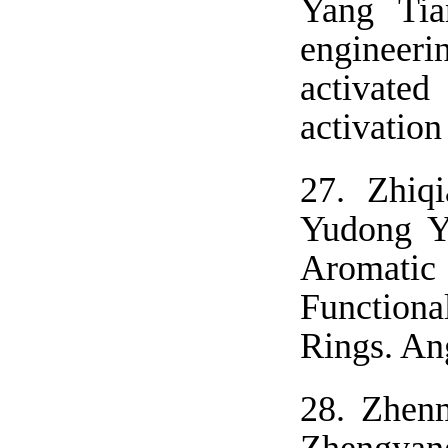
Yang Tia
engineeri
activated
activation
27.
Zhiq
Yudong Y
Aromat
Functiona
Rings. An
28.
Zhenm