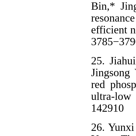
Bin,* Jin
resonance
efficient
3785−379
25.
Jiahu
Jingsong 
red phosp
ultra-low
142910
26.
Yunxi