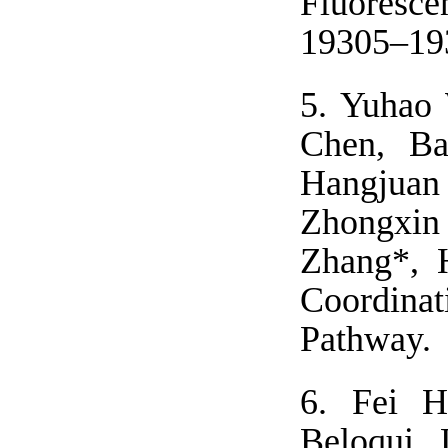
Fluoresce
19305–19
5.
Yuhao 
Chen, Ba
Hangjuan
Zhongxin
Zhang*, H
Coordina
Pathway. 
6.
Fei H
Beloqui,