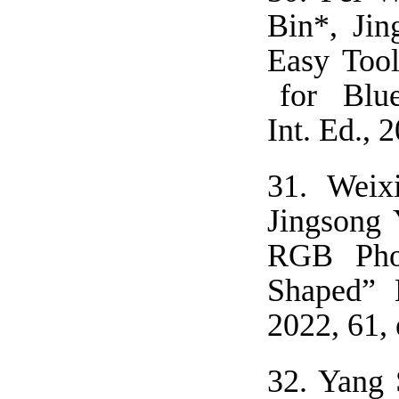
Bin*, Jin
Easy Tool
for Blue
Int. Ed., 
31.
Weix
Jingsong 
RGB Phos
Shaped” 
2022, 61,
32.
Yang 