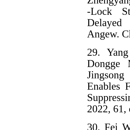
Zhengyan
‐Lock St
Delayed 
Angew. Ch
29.
Yang
Dongge M
Jingsong
Enables F
Suppressi
2022, 61,
30.
Fei W