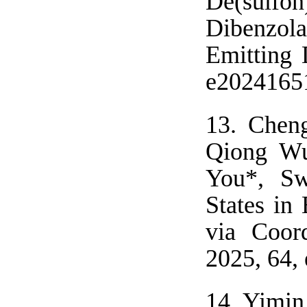
De(sulfo
Dibenzol
Emitting 
e2024165
13.
Cheng
Qiong Wu
You*, Sw
States in
via Coor
2025, 64,
14.
Yimin