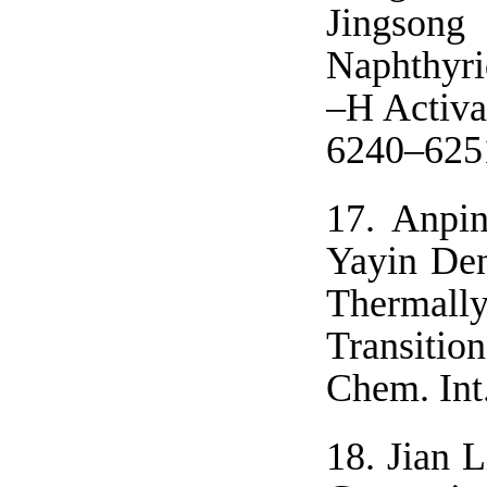
Jingsong
Naphthyri
–H Activa
6240–625
17.
Anpin
Yayin Den
Thermall
Transitio
Chem. Int
18.
Jian 