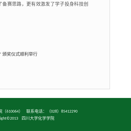
了备赛思路，更有效激发了学子投身科技创
 颁奖仪式顺利举行
10064） 联系电话：（028）85412290
opyright©2013 四川大学化学学院