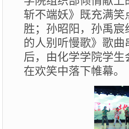
学院组织部倾情献上
斩不端妖》既充满笑
胜；孙昭阳，孙禹宸
的人别听慢歌》歌曲
后，由化学学院学生
在欢笑中落下帷幕。