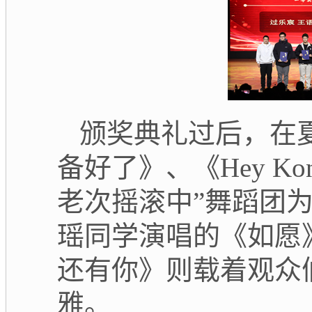
颁奖典礼过后，在
备好了》、《
Hey 
老次摇滚中”舞蹈团
瑶同学演唱的《如愿
还有你》则载着观众
雅。