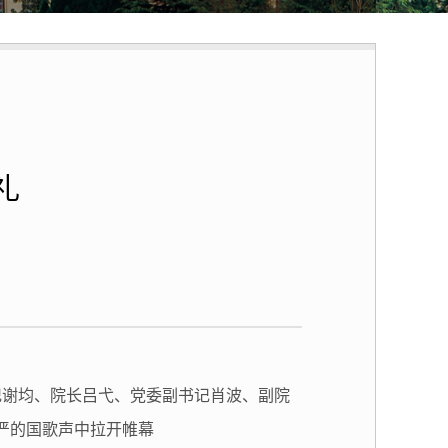
礼
记谢均、院长吕弋、党委副书记肖波、副院
严的国歌声中拉开帷幕