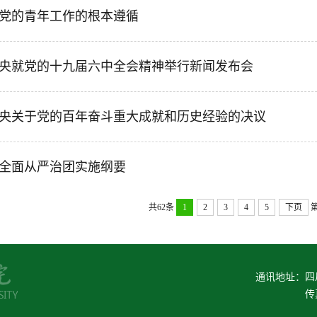
党的青年工作的根本遵循
央就党的十九届六中全会精神举行新闻发布会
央关于党的百年奋斗重大成就和历史经验的决议
全面从严治团实施纲要
共62条
1
2
3
4
5
下页
通讯地址：四川
传