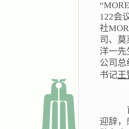
“MO
122
社MO
司、莫
洋一先
公司总
书记
王
首先
迎辞，