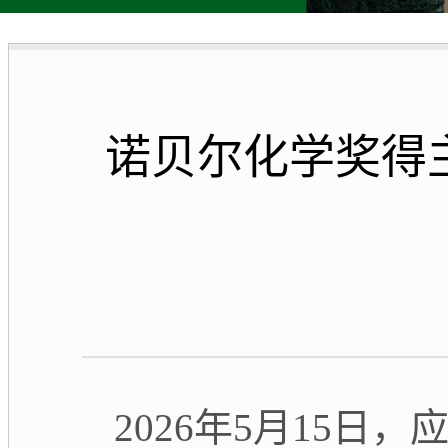
诺贝尔化学奖得主B
2026
年
5
月
15
日，