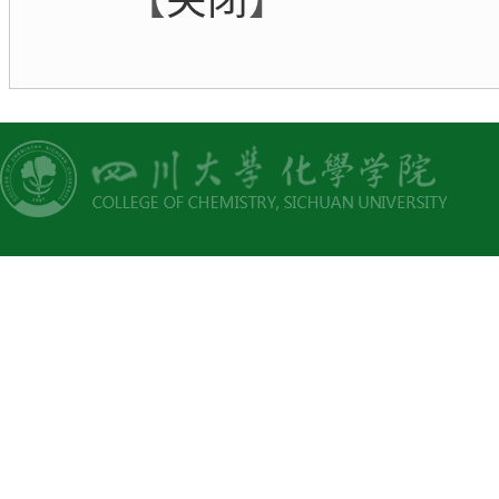
【
关闭
】