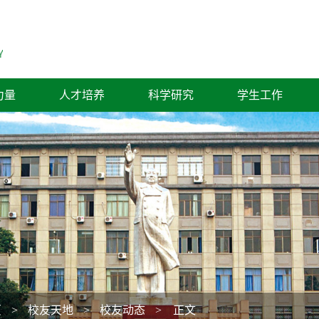
力量
人才培养
科学研究
学生工作
页
>
校友天地
>
校友动态
> 正文