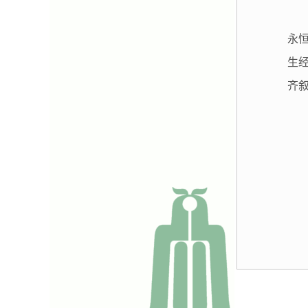
永
生经
齐