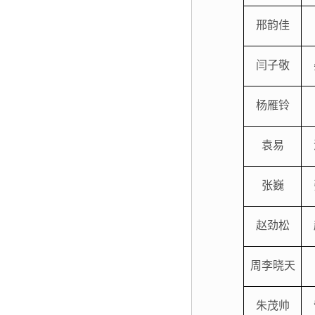
邢韵佳
闫子敬
杨雁铃
袁易
张巍
赵劲松
周李晓天
朱茂帅