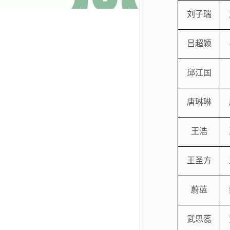
刘子瑞
吕超颖
邱江国
唐琳琳
王浩
王圣方
蔚蓝
武思蕊