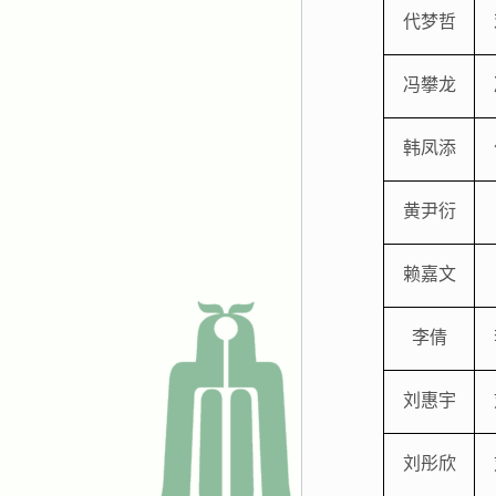
代梦哲
冯攀龙
韩凤添
黄尹衍
赖嘉文
李倩
刘惠宇
刘彤欣