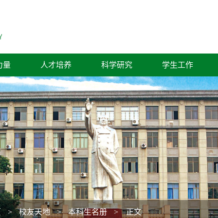
力量
人才培养
科学研究
学生工作
页
>
校友天地
>
本科生名册
> 正文