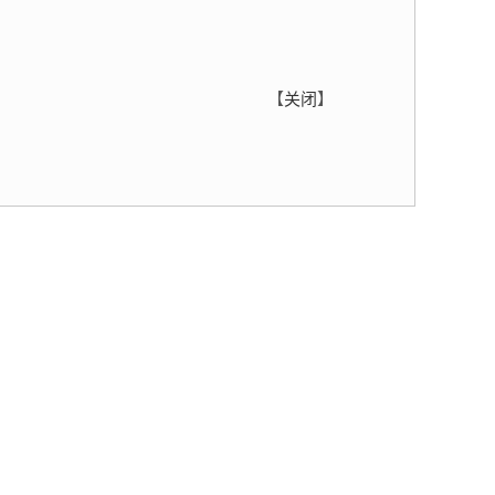
【
关闭
】