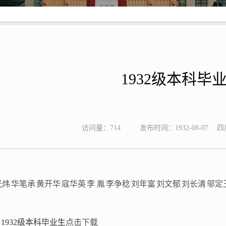
1932级本科毕
访问量：
714
发布时间：1932-08-07
四
光炜
华笔承
黄开华
寇华英
李 胤
李争稔
刘年富
刘文郁
刘长清
邬定
1932级本科毕业生
点击下载