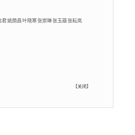
信君
姚荫昌
叶晓寒
张崇琳
张玉蕴
张耘岚
【
关闭
】