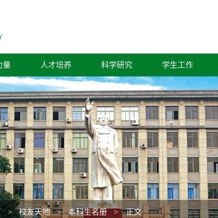
力量
人才培养
科学研究
学生工作
页
>
校友天地
>
本科生名册
> 正文