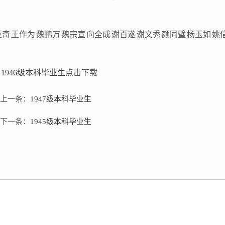
亚奇
王作为
魏鹏万
魏宗宣
向全成
谢百遂
谢文秀
颜同璧
杨玉如
姚
1946级本科毕业生
点击下载
上一条：
1947级本科毕业生
下一条：
1945级本科毕业生