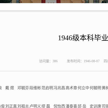
1946级本科毕
访问量：
386
发布时间：1946-08-07
四
良
戴 煜
邓毓芬
段维彬
范启明
冯兆昌
高术章
何立中
何毓明
黄
承俊
刘正直
刘祖炎
卢明义
缪 磊
倪怡西
潘泰喜
邱 岳
史训庚
司