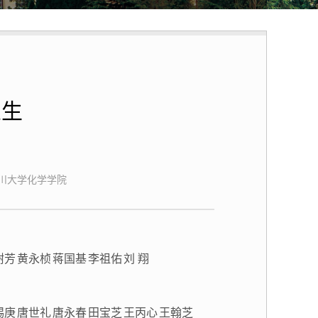
业生
川大学化学学院
树芳
黄永桢
蒋国基
李祖佑
刘 翔
锡庚
唐世礼
唐永春
田宝芝
王丙心
王翰芝