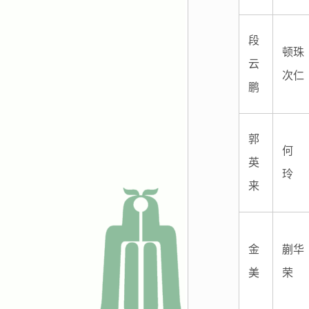
段
顿珠
云
次仁
鹏
郭
何
英
玲
来
金
蒯华
美
荣