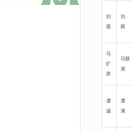
刘
刘
蓓
辉
马
马联
扩
淑
彦
谭
潭
诚
清