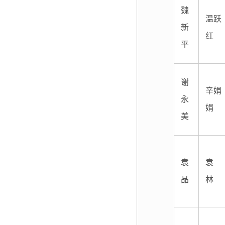
魏
温跃
新
红
平
谢
辛娟
永
娟
美
袁
袁
晶
林