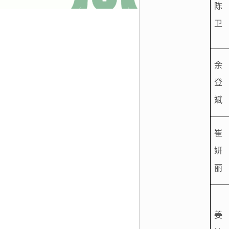
陈
卫
余
登
斌
崔
妍
丽
姜