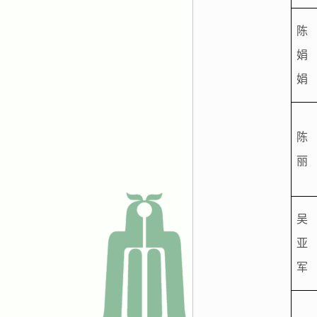
陈
娟
娟
陈
丽
吴
亚
军