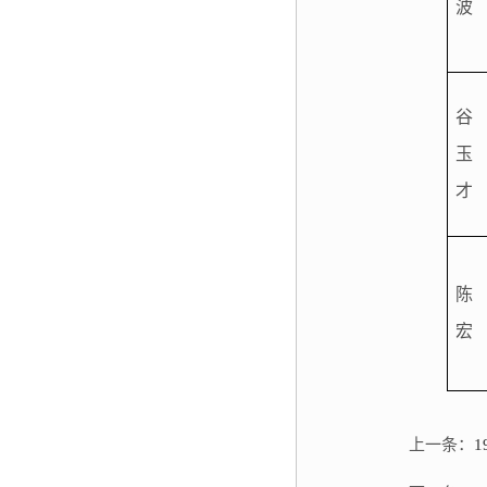
波
谷
玉
才
陈
宏
上一条：